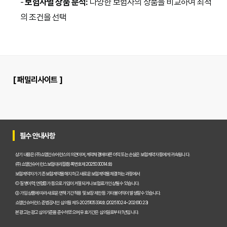
보험사별 상품 분석:
다양한 보험사의 상품을 비교하여 최적
의 조건을 선택
[ 패밀리사이트 ]
필수 안내사항
상기 내용은 (주)쇼엠인슈어런스의 의견이며, 계약체결에 따른 이익 또는 손실은 보험계약자 등에게 귀속됩니다.
(주)쇼엠인슈어런스 보험대리점(등록번호 제2025030014호)
보험계약자가 기존 보험계약을 해지하고 새로운 보험계약을 체결하는 과정에서
① 질병이력, 연령증가 등으로 가입이 거절되거나 보험료가 인상될 수 있습니다.
② 가입 상품에 따라 새로운 면책기간 적용 및 보장 제한 등 기타 불이익이 발생할 수 있습니다.
쇼엠인슈어런스 준법감시인 심의필 제S-2025105334호 (2025.10.24~2026.10.23)
본 광고는 광고심의기준을 준수하였으며, 유효기간은 심의일로부터 1년입니다.