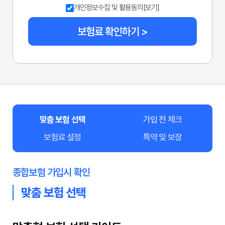
개인정보수집 및 활용동의
[보기]
보험료 확인하기 >
맞춤 보험 선택
가입 전 체크
보험료 설정
특약 및 보장
종합보험 가입시 확인
맞춤 보험 선택