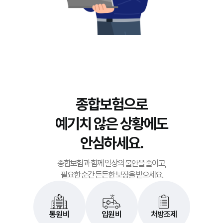
강**
보험나이 29세
45분전
김**
보험나이 50세
45분전
윤**
보험나이 24세
20분전
최**
보험나이 64세
40분전
종합보험으로
예기치 않은 상황에도
김**
보험나이 32세
45분전
안심하세요.
김**
보험나이 43세
05분전
종합보험과 함께 일상의 불안을 줄이고,
필요한 순간 든든한 보장을 받으세요.
김**
보험나이 38세
10분전
통원비
입원비
처방조제