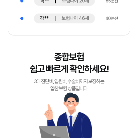
박**
보험나이 20세
55분전
강**
보험나이 46세
40분전
이**
보험나이 23세
25분전
박**
보험나이 60세
종합보험
45분전
쉽고 빠르게 확인하세요!
김**
보험나이 26세
05분전
3대 진단비, 입원비, 수술비까지 보장하는
알찬 보험 상품입니다.
이**
보험나이 42세
50분전
박**
보험나이 23세
45분전
이**
보험나이 33세
00분전